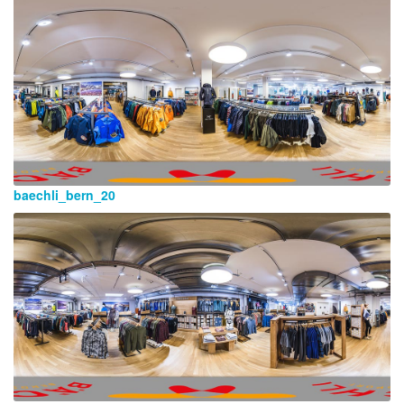
baechli_bern_20