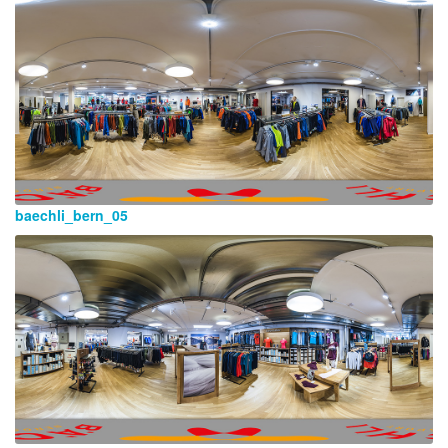
baechli_bern_05