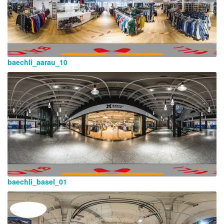
baechli_aarau_10
baechli_basel_01