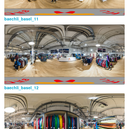
baechli_basel_11
baechli_basel_12