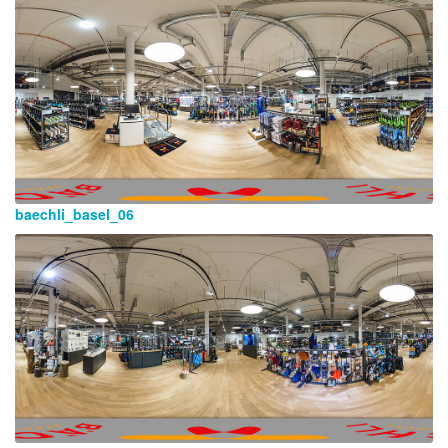
baechli_basel_06