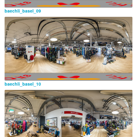
baechli_basel_09
baechli_basel_10