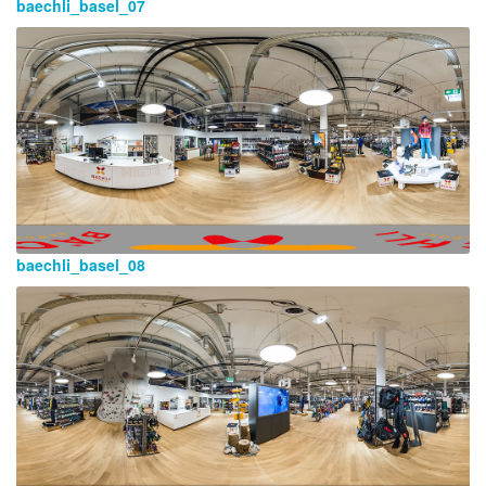
baechli_basel_07
baechli_basel_08