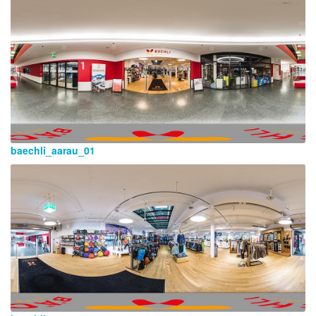
baechli_aarau_01