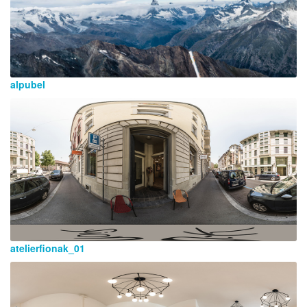
alpubel
atelierfionak_01