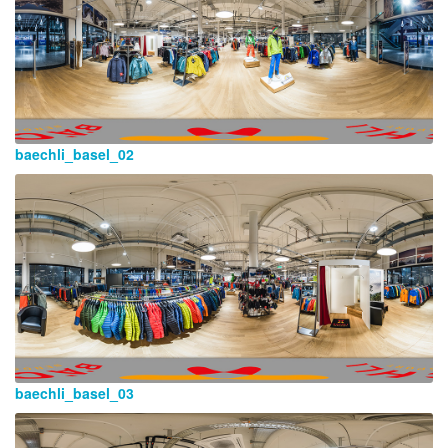
baechli_basel_02
baechli_basel_03