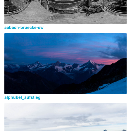
aabach-bruecke-sw
alphubel_aufstieg