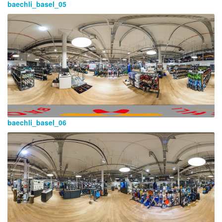
baechli_basel_05
baechli_basel_06