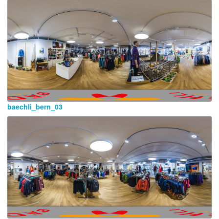
baechli_bern_03