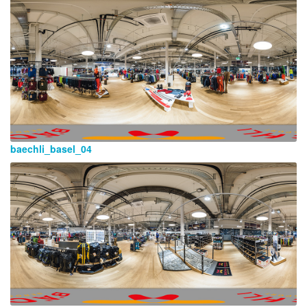
baechli_basel_04