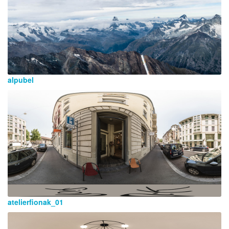
alpubel
atelierfionak_01