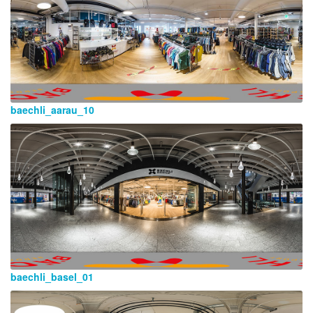
baechli_aarau_10
baechli_basel_01