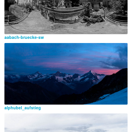
aabach-bruecke-sw
alphubel_aufstieg