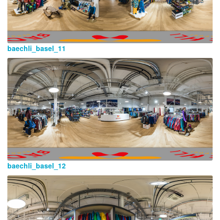
baechli_basel_11
baechli_basel_12