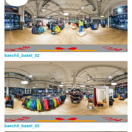
baechli_basel_02
baechli_basel_03