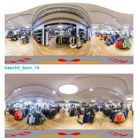
baechli_bern_18