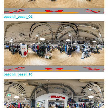
baechli_basel_09
baechli_basel_10