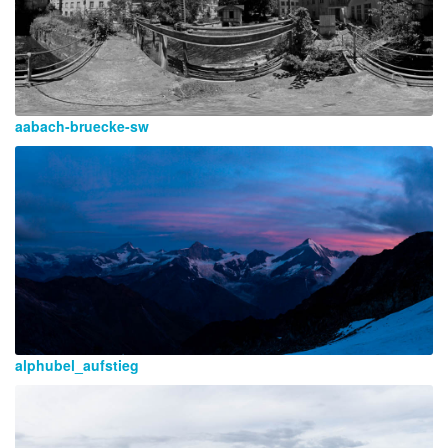
aabach-bruecke-sw
alphubel_aufstieg