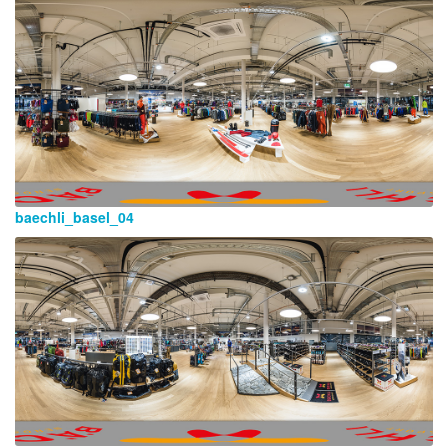
baechli_basel_04