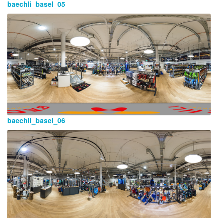
baechli_basel_05
baechli_basel_06