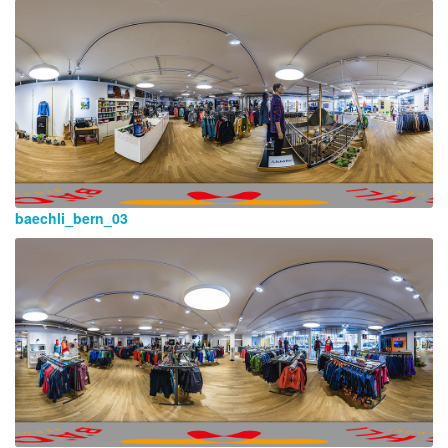
baechli_bern_03