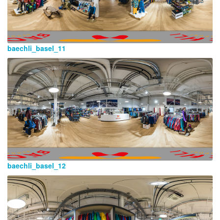
baechli_basel_11
baechli_basel_12