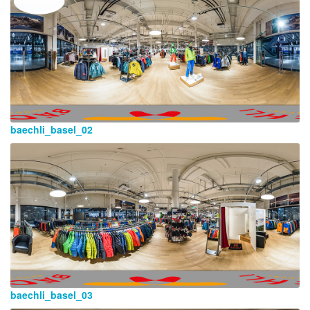
baechli_basel_02
baechli_basel_03