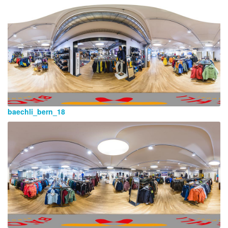
baechli_bern_18