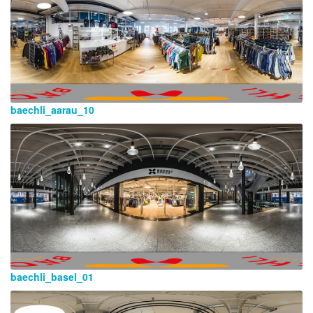
baechli_aarau_10
baechli_basel_01