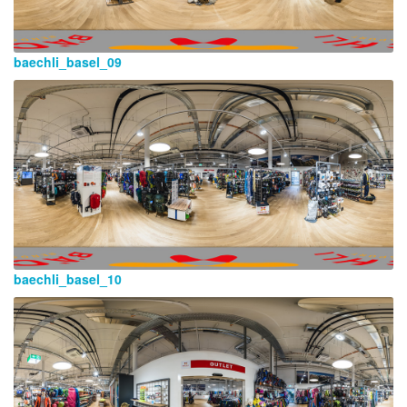
baechli_basel_09
baechli_basel_10